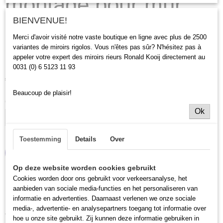
montage pour mur
BIENVENUE!
plat. (Pour usage
Merci d'avoir visité notre vaste boutique en ligne avec plus de 2500
extérieur)
variantes de miroirs rigolos. Vous n'êtes pas sûr? N'hésitez pas à
appeler votre expert des miroirs rieurs Ronald Kooij directement au
0031 (0) 6 5123 11 93
€ 125,00
(Hors TVA 21%)
Beaucoup de plaisir!
Quantité
Ok
Toestemming
Details
Over
AJOUTER AU PANIER
Op deze website worden cookies gebruikt
Cookies worden door ons gebruikt voor verkeersanalyse, het
Définition
aanbieden van sociale media-functies en het personaliseren van
informatie en advertenties. Daarnaast verlenen we onze sociale
Nous avons développé un kit de montage qui vous permet de fixer
media-, advertentie- en analysepartners toegang tot informatie over
votre miroir déformant (lourd) adapté à une utilisation en extérieur
hoe u onze site gebruikt. Zij kunnen deze informatie gebruiken in